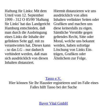
Haftung für Links: Mit dem
Hiermit distanzieren wir uns
Urteil vom 12. September
ausdrücklich von allen
1999 - 312 O 85/99 'Haftung
Inhalten verlinkter Seiten oder
für Links' hat das Landgericht
Grafiken und machen uns
Hamburg entschieden, daß
diese keinesfalls zu eigen.
man durch die Aus­bringung
Sämtliche Verstöße gegen
eines Links die Inhalte der
geltendes Recht, Sitte oder
gelinkten Seite ggf. mit zu
Moral, welche uns bekannt
verantworten hat. Dieses kann
werden, haben sofortige
- so das LG - nur dadurch
Löschung von Links Ein­
verhindert werden, daß man
trägen, Grafiken oder
sich ausdrücklich von diesen
Ähnlichem zur Folge.
Inhalten distanziert.
Tasso e.V.
Hier können Sie Ihr Haustier registrieren und im Falle eines
Falles hilft Tasso bei der Suche
Bayer Vital GmbH